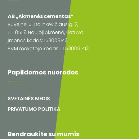
AB „Akmenės cementas“
Buveinė: J. Dalinkevičiaus g. 2,
LT-85118 Naujoji Akmenė, Lietuva
Įmonės kodas: 153009143
PVM mokėtojo kodas: LT530091413
Papildomos nuorodos
SVETAINĖS MEDIS
PRIVATUMO POLITIKA
Bendraukite su mumis