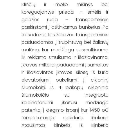
Klinčių ir molio mišinys bei
koreguojantys priedai – smėlis ir
geležies rūda – transporteriais
paskirstomi į atitinkamus bunkerius. Po
to sudozuotos žaliavos transporteriais
paduodamos į trupintuvą bei žaliavų
malūną, kur medžiaga susmulkinama
iki reikiamo smulkumo ir išdžiovinama.
Įkrovos milteliai paduodami į sumaltos
ir išdžiovintos įkrovos silosą iš kurio
elevatoriumi pakeliami į cikloninį
šilumokaitį. Iš 4 pakopų cikloninio
šilumokaičio su integruotu
kalcinatoriumi įkaitusi medžiaga
patenka į degimo krosnį kur 1450 oC
temperatūroje susidaro klinkeris.
Ataušintas klinkeris iš klinkerio