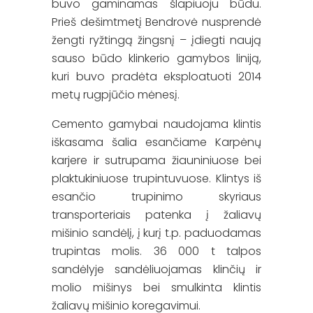
buvo gaminamas šlapiuoju būdu.
Prieš dešimtmetį Bendrovė nusprendė
žengti ryžtingą žingsnį – įdiegti naują
sauso būdo klinkerio gamybos liniją,
kuri buvo pradėta eksploatuoti 2014
metų rugpjūčio mėnesį.
Cemento gamybai naudojama klintis
iškasama šalia esančiame Karpėnų
karjere ir sutrupama žiauniniuose bei
plaktukiniuose trupintuvuose. Klintys iš
esančio trupinimo skyriaus
transporteriais patenka į žaliavų
mišinio sandėlį, į kurį t.p. paduodamas
trupintas molis. 36 000 t talpos
sandėlyje sandėliuojamas klinčių ir
molio mišinys bei smulkinta klintis
žaliavų mišinio koregavimui.