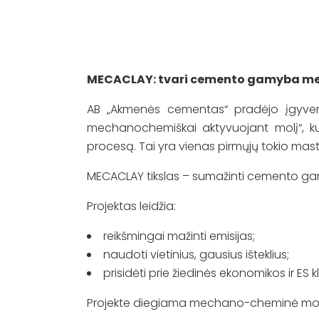
MECACLAY: tvari cemento gamyba me
AB „Akmenės cementas“ pradėjo įgyven
mechanochemiškai aktyvuojant molį“, k
procesą. Tai yra vienas pirmųjų tokio ma
MECACLAY tikslas – sumažinti cemento gamyb
Projektas leidžia:
reikšmingai mažinti emisijas;
naudoti vietinius, gausius išteklius;
prisidėti prie žiedinės ekonomikos ir ES kl
Projekte diegiama mechano-cheminė moli