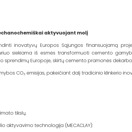
chanochemiškai aktyvuojant molį
dinti inovatyvų Europos Sąjungos finansuojamą pro
uriuo siekiama iš esmės transformuoti cemento gamybą
sto sprendimų Europoje, skirtų cemento pramonės dekarbon
os CO₂ emisijas, pakeičiant dalį tradicinio klinkerio inov
imato tikslų.
o aktyvavimo technologija (MECACLAY):