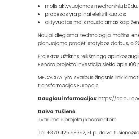
molis aktyvuojamas mechaniniu būdu,
procesas yra pilnai elektrifikuotas;
aktyvuotas molis naudojamas kaip žem
Naujai diegiama technologija mažins ener
planuojama pradėti statybos darbus, o 
Projektas užtikrins reikšmingą aplinkosaug
Bendra projekto investicija siekia apie 100
MECACLAY yra svarbus žingsnis link klim
transformacijos Europoje.
Daugiau informacijos
:
https://ec.euro
Daiva Tušienė
Tvarumo ir projektų koordinatorė
Tel. +370 425 58352, El. p.
daiva.tusiene@c