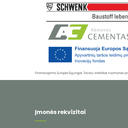
Finansuojama Europos Sąjungos. Tačiau išreikštos nuomonės yra ti
Įmonės rekvizitai