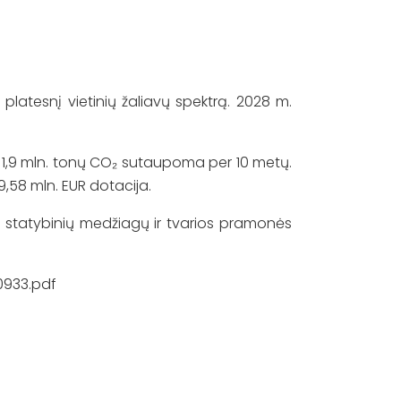
latesnį vietinių žaliavų spektrą. 2028 m.
ei 1,9 mln. tonų CO₂ sutaupoma per 10 metų.
9,58 mln. EUR dotacija.
 statybinių medžiagų ir tvarios pramonės
0933.pdf