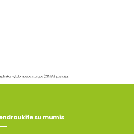
plinkos vykdomosios įstaigos (CINEA) poziciją.
endraukite su mumis