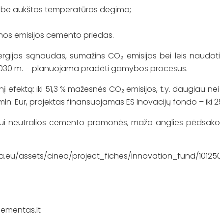
 be aukštos temperatūros degimo;
os emisijos cemento priedas.
gijos sąnaudas, sumažins CO₂ emisijas bei leis naudoti p
2030 m. – planuojama pradėti gamybos procesus.
inį efektą: iki 51,3 % mažesnės CO₂ emisijos, t.y. daugiau n
 mln. Eur, projektas finansuojamas ES Inovacijų fondo – iki 2
atui neutralios cemento pramonės, mažo anglies pėdsako
pa.eu/assets/cinea/project_fiches/innovation_fund/10125
ementas.lt