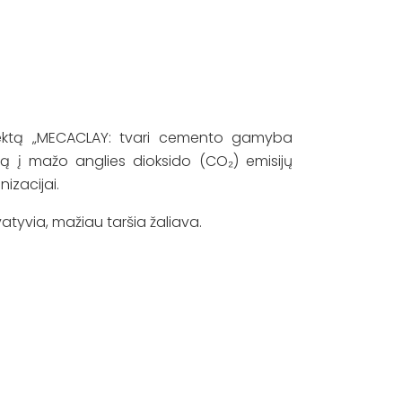
jektą „MECACLAY: tvari cemento gamyba
 į mažo anglies dioksido (CO₂) emisijų
izacijai.
atyvia, mažiau taršia žaliava.