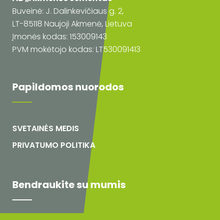
Buveinė: J. Dalinkevičiaus g. 2,
LT-85118 Naujoji Akmenė, Lietuva
Įmonės kodas: 153009143
PVM mokėtojo kodas: LT530091413
Papildomos nuorodos
SVETAINĖS MEDIS
PRIVATUMO POLITIKA
Bendraukite su mumis