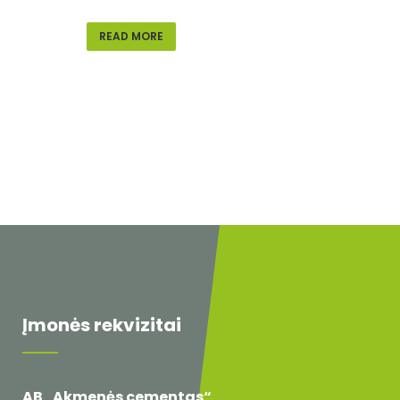
READ MORE
Įmonės rekvizitai
AB „Akmenės cementas“