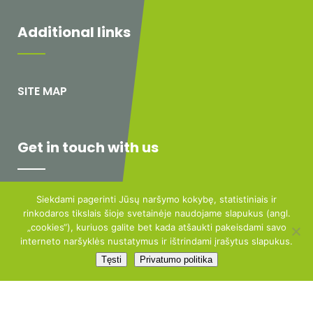
Additional links
SITE MAP
Get in touch with us
Siekdami pagerinti Jūsų naršymo kokybę, statistiniais ir
FACEBOOK
rinkodaros tikslais šioje svetainėje naudojame slapukus (angl.
„cookies“), kuriuos galite bet kada atšaukti pakeisdami savo
INFO@CEMENTAS.LT
interneto naršyklės nustatymus ir ištrindami įrašytus slapukus.
Tęsti
Privatumo politika